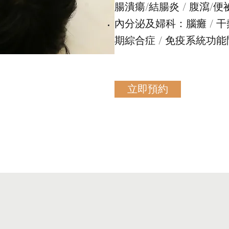
腸潰瘍/結腸炎 / 腹瀉/便
內分泌及婦科：腦癱 / 干熱
期綜合症 / 免疫系統功能
立即預約