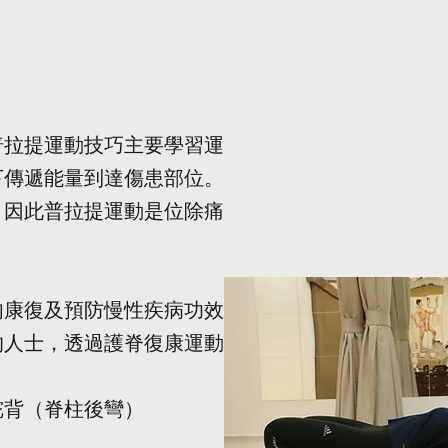
普拉提運動技巧主要學習運
下傳遞能量到達傷患部位。
，因此普拉提運動是位除痛
肉康復及預防慢性疾病功效
的人士，透過護脊復康運動
駝背（脊柱後彎）