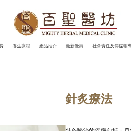
費
養生療程
產品推介
最新優惠
社會責任及傳媒報
​​針炙療法
針灸醫治的疾病包括：月