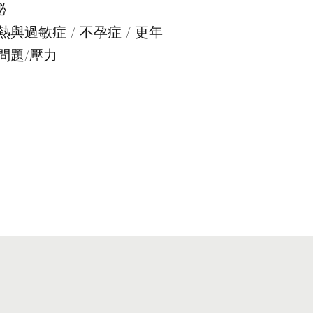
祕
與過敏症 / 不孕症 / 更年
問題/壓力