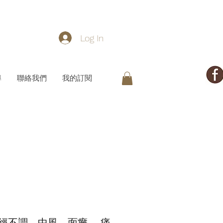
Log In
導
聯絡我們
我的訂閱
經不調、中風、面癱、 痛