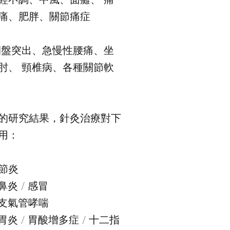
痛、肥胖、關節痛症
間盤突出、急慢性腰痛、坐
肘、 頸椎病、各種關節軟
的研究結果，針灸治療對下
用：
節炎
炎 / 感冒
 支氣管哮喘
炎 / 胃酸增多症 / 十二指