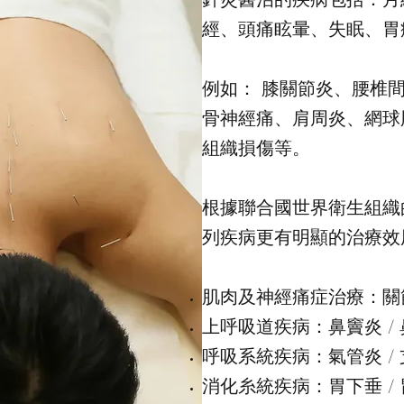
經、頭痛眩暈、失眠、胃
例如： 膝關節炎、腰椎
骨神經痛、肩周炎、網球
組織損傷等。
根據聯合國世界衛生組織
列疾病更有明顯的治療效
肌肉及神經痛症治療：關
上呼吸道疾病：鼻竇炎 / 鼻
呼吸系統疾病：氣管炎 /
消化糸統疾病：胃下垂 / 胃